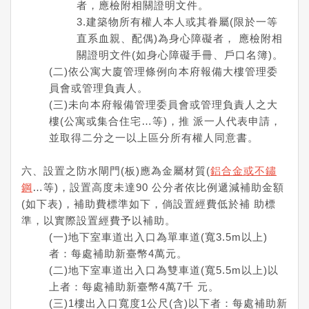
者，應檢附相關證明文件。
3.建築物所有權人本人或其眷屬(限於一等
直系血親、配偶)為身心障礙者， 應檢附相
關證明文件(如身心障礙手冊、戶口名簿)。
(二)依公寓大廈管理條例向本府報備大樓管理委
員會或管理負責人。
(三)未向本府報備管理委員會或管理負責人之大
樓(公寓或集合住宅…等)，推 派一人代表申請，
並取得二分之一以上區分所有權人同意書。
六、設置之防水閘門(板)應為金屬材質(
鋁合金或不鏽
鋼
…等)，設置高度未達90 公分者依比例遞減補助金額
(如下表)，補助費標準如下，倘設置經費低於補 助標
準，以實際設置經費予以補助。
(一)地下室車道出入口為單車道(寬3.5m以上)
者：每處補助新臺幣4萬元。
(二)地下室車道出入口為雙車道(寬5.5m以上)以
上者：每處補助新臺幣4萬7千 元。
(三)1樓出入口寬度1公尺(含)以下者：每處補助新