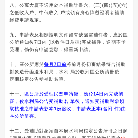
八、公寓大廈不適用於本補助計畫六、(三)(四)(五)(六)
之低收入戶、中低收入 戶或領有身心障礙證明者補助
經費申請規定。
九、申請表及相關證明文件如有缺漏需補件者，應於區
公所通知後7日內 (以收件日為準)完成補件，逾期不予
受理，倘仍有申請意願，得重新申請。
十、區公所應於
每月7日前
將前月份初審結果符合補助
對象造冊函送水利局，水利 局於收到區公所清冊後，
定期核定公告受補助名單。
十一、
區公所於受理民眾申請後，應於14日內完成初
審，俟水利局公告受補助名 單後，通知受補助對象領
取核准之申請表影本1份簽收，申請表正本(含附 件)由
區公所留存
。
十二、受補助對象須自本府水利局核定公告清冊之日起