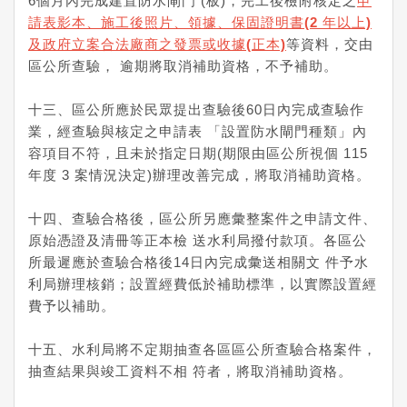
6個月內完成建置防水閘門 (板)，完工後檢附核定之
申
請表影本、施工後照片、領據、保固證明書(2 年以上)
及政府立案合法廠商之發票或收據(正本)
等資料，交由
區公所查驗， 逾期將取消補助資格，不予補助。
十三、區公所應於民眾提出查驗後60日內完成查驗作
業，經查驗與核定之申請表 「設置防水閘門種類」內
容項目不符，且未於指定日期(期限由區公所視個 115
年度 3 案情況決定)辦理改善完成，將取消補助資格。
十四、查驗合格後，區公所另應彙整案件之申請文件、
原始憑證及清冊等正本檢 送水利局撥付款項。各區公
所最遲應於查驗合格後14日內完成彙送相關文 件予水
利局辦理核銷；設置經費低於補助標準，以實際設置經
費予以補助。
十五、水利局將不定期抽查各區區公所查驗合格案件，
抽查結果與竣工資料不相 符者，將取消補助資格。