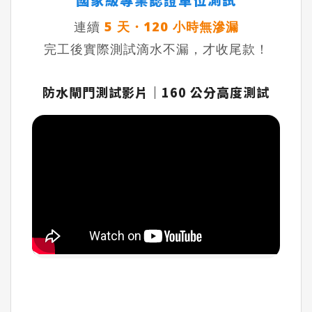
連續
5 天・120 小時無滲漏
完工後實際測試滴水不漏，才收尾款！
防水閘門測試影片｜160 公分高度測試