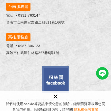
台南服務處
電話
0931-763147
台南市安南區安吉路二段511巷166號
高雄服務處
電話
0987-306123
高雄市仁武區仁林路267巷5弄1號
×
Copyright © 鋐沅專利防水閘門 All Rights Reserved.
網頁設計 : 多米諾
我們將使用cookie等資訊來優化您的體驗，繼續瀏覽即表示您同
意我們使用。欲瞭解詳細內容，請詳閱
隱私權保護政策