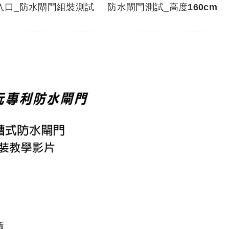
入口_防水閘門組裝測試
防水閘門測試_高度160cm
版