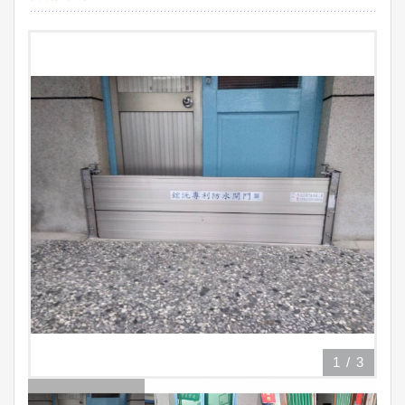
1
/
3