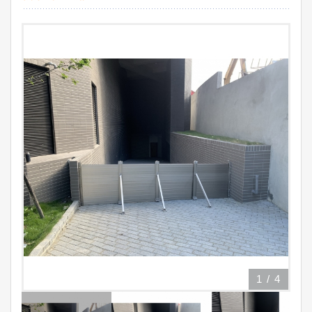
1
/
4